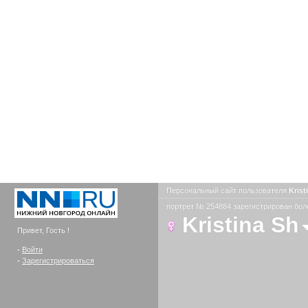
Персональный сайт пользователя
Krist
портрет № 254884 зарегистрирован боле
Kristina Sh
Привет, Гость !
-
Войти
-
Зарегистрироваться