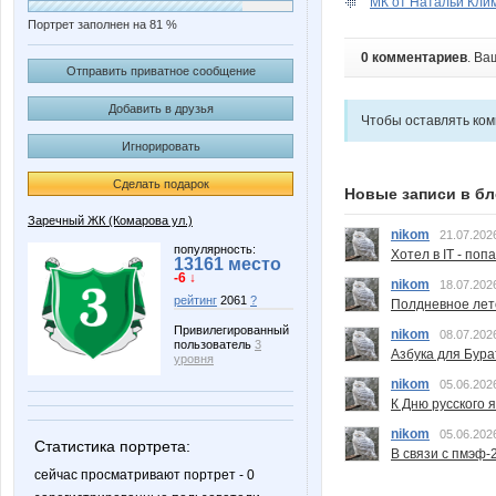
МК от Натальи Кли
Портрет заполнен на 81 %
0 комментариев
. Ва
Отправить приватное сообщение
Добавить в друзья
Чтобы оставлять ко
Игнорировать
Сделать подарок
Новые записи в бл
Заречный ЖК (Комарова ул.)
nikom
21.07.202
популярность:
Хотел в IT - поп
13161 место
-6 ↓
nikom
18.07.202
рейтинг
2061
?
Полдневное лет
Привилегированный
nikom
08.07.202
пользователь
3
Азбука для Бура
уровня
nikom
05.06.202
К Дню русского 
nikom
05.06.202
Статистика портрета:
В связи с пмэф-
сейчас просматривают портрет - 0