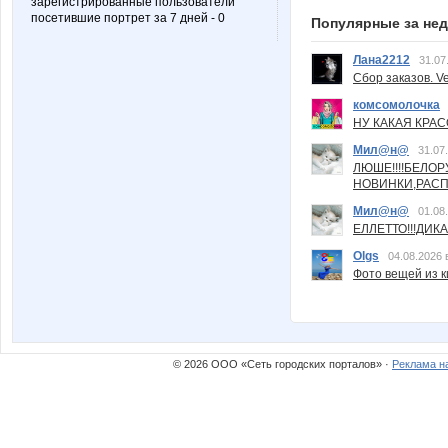
зарегистрированные пользователи
посетившие портрет за 7 дней - 0
Популярные за не
Лана2212
31.07
Сбор заказов. Ve
комсомолочка
НУ КАКАЯ КРАСОТ
Мил@н@
31.07
ЛЮШЕ!!!!БЕЛО
НОВИНКИ,РАСП
Мил@н@
01.08
ЕЛЛЕТТО!!!ДИК
Olgs
04.08.2026 
Фото вещей из ки
© 2026 ООО «Сеть городских порталов» ·
Реклама н