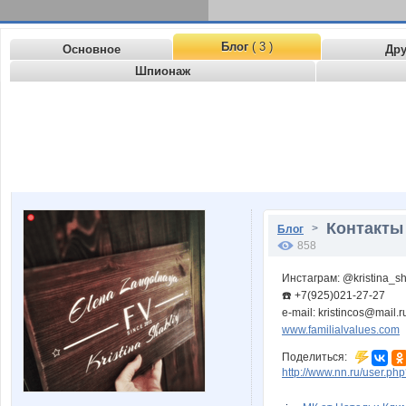
Блог
( 3 )
Основное
Др
Шпионаж
Контакты 
>
Блог
858
Инстаграм: @kristina_sh
☎️ +7(925)021-27-27
e-mail: kristincos@mail.r
www.familialvalues.com
Поделиться:
http://www.nn.ru/user.