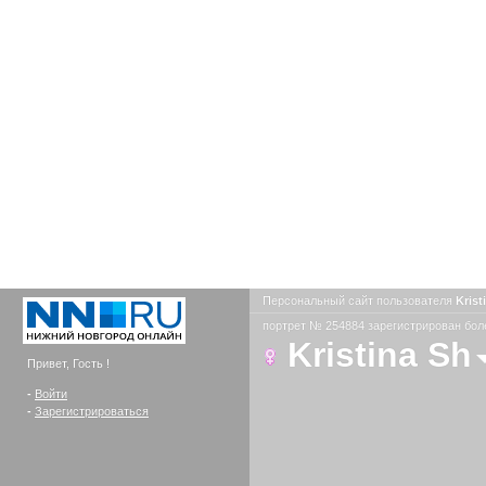
Персональный сайт пользователя
Krist
портрет № 254884 зарегистрирован боле
Kristina Sh
Привет, Гость !
-
Войти
-
Зарегистрироваться