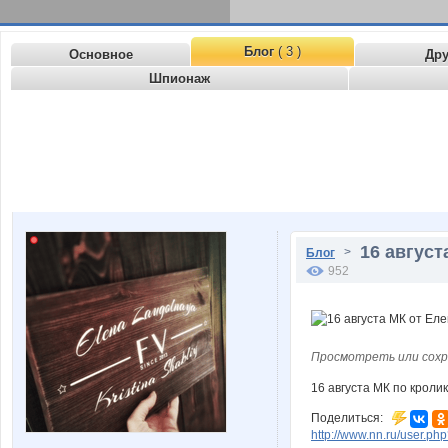
Блог
( 3 )
Основное
Др
Шпионаж
16 август
>
Блог
952
Просмотреть или сохр
16 августа МК по кроли
Поделиться:
http://www.nn.ru/user.