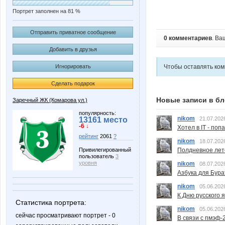
Портрет заполнен на 81 %
Отправить приватное сообщение
0 комментариев
. Ва
Добавить в друзья
Чтобы оставлять ко
Игнорировать
Сделать подарок
Новые записи в бл
Заречный ЖК (Комарова ул.)
популярность:
nikom
21.07.202
13161 место
-6 ↓
Хотел в IT - поп
рейтинг
2061
?
nikom
18.07.202
Полдневное лет
Привилегированный
пользователь
3
уровня
nikom
08.07.202
Азбука для Бура
nikom
05.06.202
К Дню русского 
Статистика портрета:
nikom
05.06.202
сейчас просматривают портрет - 0
В связи с пмэф-