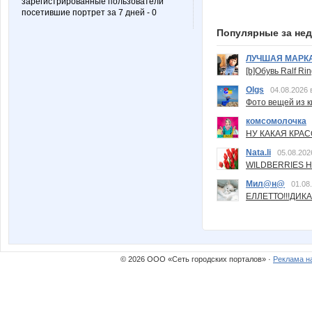
зарегистрированные пользователи
посетившие портрет за 7 дней - 0
Популярные за не
ЛУЧШАЯ МАРК
[b]Обувь Ralf Ri
Olgs
04.08.2026 
Фото вещей из ки
комсомолочка
НУ КАКАЯ КРАСОТ
Nata.li
05.08.202
WILDBERRIES Н
Мил@н@
01.08
ЕЛЛЕТТО!!!ДИК
© 2026 ООО «Сеть городских порталов» ·
Реклама н